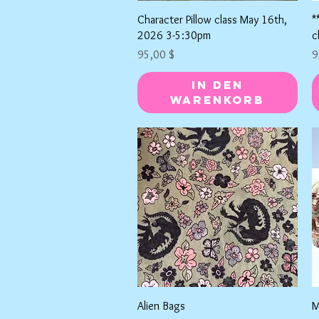
Schnellansicht
Character Pillow class May 16th,
*
2026 3-5:30pm
c
Preis
P
95,00 $
9
In den
Warenkorb
Schnellansicht
Alien Bags
M