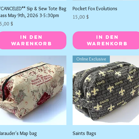
Schnellansicht
Schnellansicht
*CANCELED** Sip & Sew Tote Bag
Pocket Fox Evolutions
lass May 9th, 2026 3-5:30pm
Preis
15,00 $
reis
5,00 $
In den
In den
Warenkorb
Warenkorb
Online Exclusive
Schnellansicht
Schnellansicht
arauder's Map bag
Saints Bags