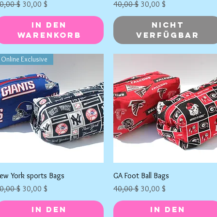
tandardpreis
Sale-Preis
Standardpreis
Sale-Preis
0,00 $
30,00 $
40,00 $
30,00 $
In den
Nicht
Warenkorb
verfügbar
Online Exclusive
Schnellansicht
Schnellansicht
ew York sports Bags
GA Foot Ball Bags
tandardpreis
Sale-Preis
Standardpreis
Sale-Preis
0,00 $
30,00 $
40,00 $
30,00 $
In den
In den