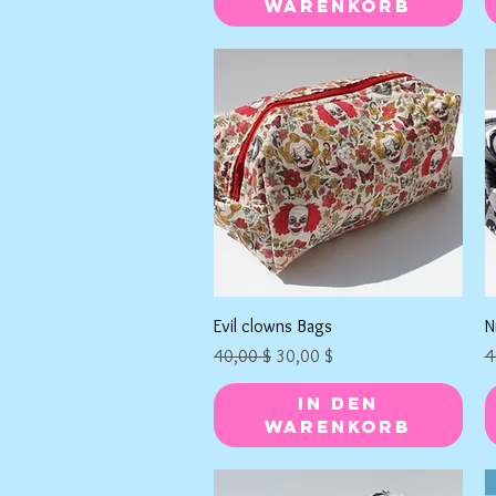
Warenkorb
Schnellansicht
Evil clowns Bags
N
Standardpreis
Sale-Preis
S
40,00 $
30,00 $
4
In den
Warenkorb