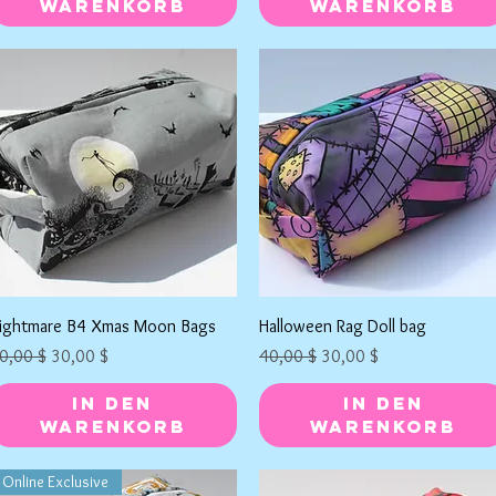
Warenkorb
Warenkorb
Schnellansicht
Schnellansicht
ightmare B4 Xmas Moon Bags
Halloween Rag Doll bag
tandardpreis
Sale-Preis
Standardpreis
Sale-Preis
0,00 $
30,00 $
40,00 $
30,00 $
In den
In den
Warenkorb
Warenkorb
Online Exclusive