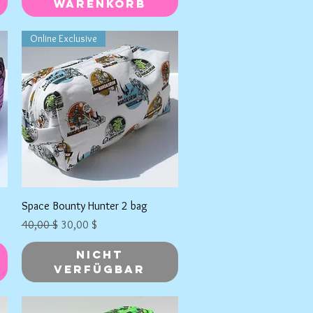
Warenkorb
Online Exclusive
Schnellansicht
Space Bounty Hunter 2 bag
Standardpreis
Sale-Preis
40,00 $
30,00 $
Nicht
verfügbar