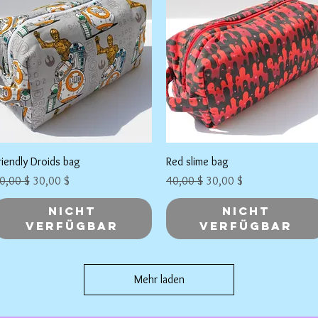
Schnellansicht
Schnellansicht
riendly Droids bag
Red slime bag
tandardpreis
Sale-Preis
Standardpreis
Sale-Preis
0,00 $
30,00 $
40,00 $
30,00 $
Nicht
Nicht
verfügbar
verfügbar
Mehr laden