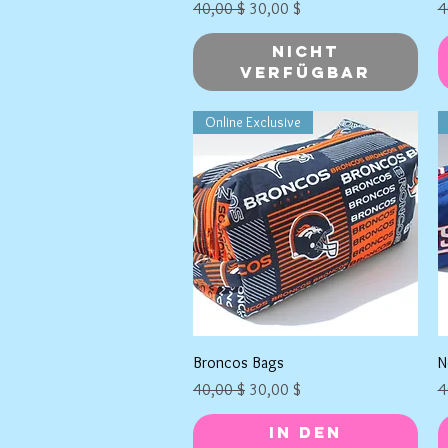
Standardpreis
Sale-Preis
S
40,00 $
30,00 $
4
Nicht
verfügbar
Online Exclusive
Schnellansicht
Broncos Bags
N
Standardpreis
Sale-Preis
S
40,00 $
30,00 $
4
In den