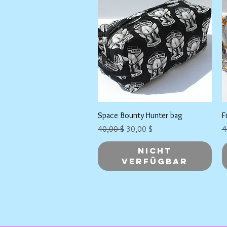
Schnellansicht
Space Bounty Hunter bag
F
Standardpreis
Sale-Preis
S
40,00 $
30,00 $
4
Nicht
verfügbar