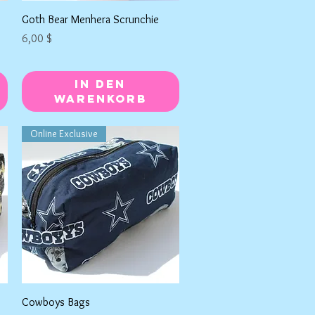
Schnellansicht
Goth Bear Menhera Scrunchie
Preis
6,00 $
In den
Warenkorb
Online Exclusive
Schnellansicht
Cowboys Bags