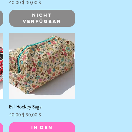
Standardpreis
Sale-Preis
40,00 $
30,00 $
Nicht
verfügbar
Schnellansicht
Evil Hockey Bags
Standardpreis
Sale-Preis
40,00 $
30,00 $
In den