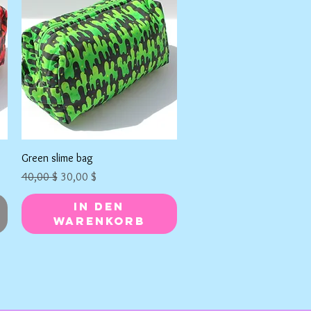
Schnellansicht
Green slime bag
Standardpreis
Sale-Preis
40,00 $
30,00 $
In den
Warenkorb